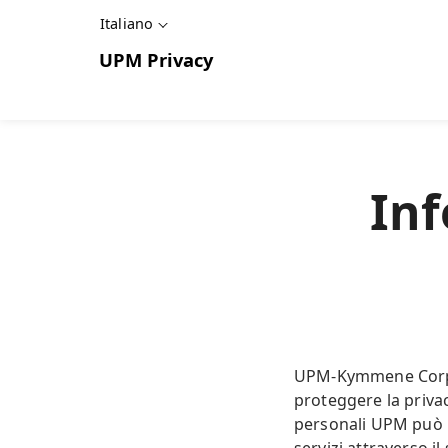
Italiano
UPM
Privacy
Inf
UPM-Kymmene Corpora
proteggere la privac
personali UPM può ra