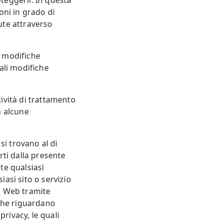
oteggerli. In questa
oni in grado di
nute attraverso
e modifiche
uali modifiche
ività di trattamento
in alcune
si trovano al di
rti dalla presente
te qualsiasi
asi sito o servizio
ti Web tramite
 che riguardano
privacy, le quali