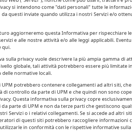
 sito Web ("Servizi"), nonché come può usarli, trattarli e pr
ivacy si intendono come "dati personali" tutte le informazi
, da questi inviate quando utilizza i nostri Servizi e/o otte
futuro aggiorneremo questa Informativa per rispecchiare l
ervizi e alle nostre attività e/o alle leggi applicabili. Event
 qui.
a sulla privacy vuole descrivere la più ampia gamma di att
livello globale, tali attività potrebbero essere più limitate 
a delle normative locali.
izi UPM potrebbero contenere collegamenti ad altri siti, che 
ità di controllo da parte di UPM e che quindi non sono cope
ivacy. Questa informativa sulla privacy copre esclusivamen
 da parte di UPM e non da terze parti che gestiscono qualsi
i Servizi o i relativi collegamenti. Se si accede ad altri si
eratori di questi siti potrebbero raccogliere informazioni
tilizzarle in conformità con le rispettive informative sulla 